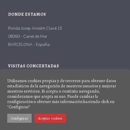
DONDE ESTAMOS
Ronda Josep Anselm Clavé 15
08360 - Canet de Mar
BARCELONA - España
VISITAS CONCERTADAS
(+34) 930 045 518
Utilizamos cookies propias y de terceros para obtener datos
estadísticos de la navegación de nuestros usuarios y mejorar
(+34) 662 429 581
nuestros servicios. Si acepta o continúa navegando,
consideramos que acepta su uso. Puede cambiar la
info@easyartbcn.com
configuración u obtener más información haciendo click en
"Configurar"
Configurar
Aceptar cookies
Easy Art BCN 2011-2020 © All Rights Reserved
Aviso Leg