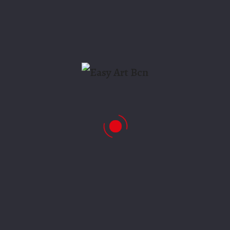
favorito y nuestros instaladores se lo instalan
con mayor rapidez y profesionalismo.
Aplicaciones